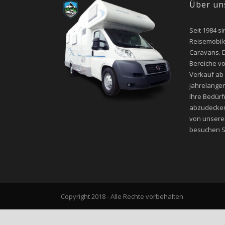
Über un
Seit 1984 si
Reisemobile
Caravans. D
Bereiche v
Verkauf ab
jahrelangen
Ihre Bedür
abzudecken
von unsere
besuchen Si
Copyright 2018 - Alle Rechte vorbehalten