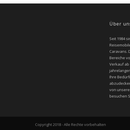
Über un
Seit 1984 si
Reisemobile
Caravans. D
Bereiche v
Verkauf ab
jahrelangen
Ihre Bedür
abzudecken
von unsere
besuchen Si
Copyright 2018 - Alle Rechte vorbehalten