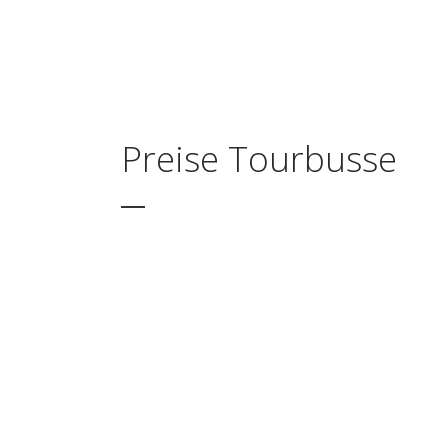
Preise Tourbusse
1 Tag (2
Tourbus
ab
140