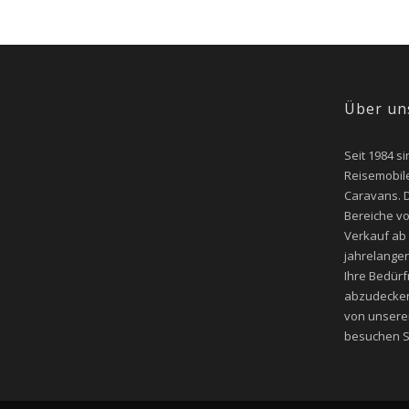
Über un
Seit 1984 si
Reisemobile
Caravans. D
Bereiche v
Verkauf ab
jahrelangen
Ihre Bedür
abzudecken
von unsere
besuchen Si