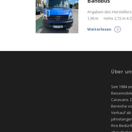
Bandbus
Angaben des Herstellers
1,99 m Höhe 2,72 m 4 Zy
Weiterlesen
Über un
Seit 1984 si
Reisemobile
Caravans. D
Bereiche v
Verkauf ab
jahrelangen
Ihre Bedür
abzudecken