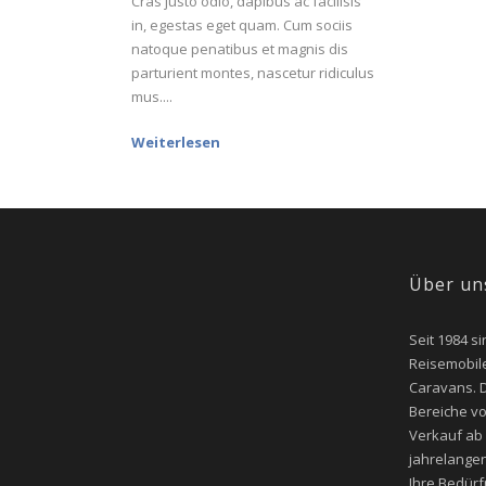
Cras justo odio, dapibus ac facilisis
in, egestas eget quam. Cum sociis
natoque penatibus et magnis dis
parturient montes, nascetur ridiculus
mus....
Weiterlesen
Über un
Seit 1984 si
Reisemobile
Caravans. D
Bereiche v
Verkauf ab
jahrelangen
Ihre Bedür