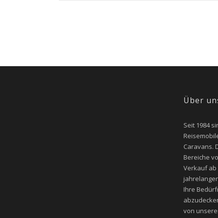
Über un
Seit 1984 si
Reisemobile
Caravans. D
Bereiche v
Verkauf ab
jahrelangen
Ihre Bedür
abzudecken
von unsere