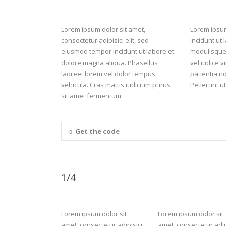
Lorem ipsum dolor sit amet,
Lorem ipsum
consectetur adipisici elit, sed
incidunt ut
eiusmod tempor incidunt ut labore et
modulisque s
dolore magna aliqua. Phasellus
vel iudice v
laoreet lorem vel dolor tempus
patientia n
vehicula. Cras mattis iudicium purus
Petierunt ut
sit amet fermentum.
Get the code
1/4
Lorem ipsum dolor sit
Lorem ipsum dolor sit
amet, consectetur adipisici
amet, consectetur adip