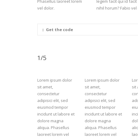
Phasellus laoreet lorem
legem facit qui id faci
vel dolor.
nihil horum? Fabio vel 
Get the code
1/5
Lorem ipsum dolor
Lorem ipsum dolor
Lo
sit amet,
sit amet,
sit
consectetur
consectetur
con
adipisici elit, sed
adipisici elit, sed
adi
eiusmod tempor
eiusmod tempor
ei
incidunt ut labore et
incidunt ut labore et
inc
dolore magna
dolore magna
do
aliqua. Phasellus
aliqua. Phasellus
ali
laoreet lorem vel
laoreet lorem vel
lao