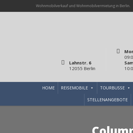
Wohnmobilverkauf und Wohnmobilvermietung in Berlin.
Mon
09:0
Lahnstr. 6
Sam
12055 Berlin
10:0
HOME
REISEMOBILE
TOURBUSSE
STELLENANGEBOTE
Column