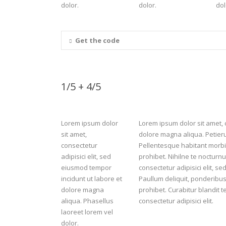
dolor.
dolor.
dol
Get the code
1/5 + 4/5
Lorem ipsum dolor
Lorem ipsum dolor sit amet, c
sit amet,
dolore magna aliqua. Petierun
consectetur
Pellentesque habitant morbi t
adipisici elit, sed
prohibet. Nihilne te nocturnu
eiusmod tempor
consectetur adipisici elit, 
incidunt ut labore et
Paullum deliquit, ponderibus 
dolore magna
prohibet. Curabitur blandit 
aliqua. Phasellus
consectetur adipisici elit.
laoreet lorem vel
dolor.