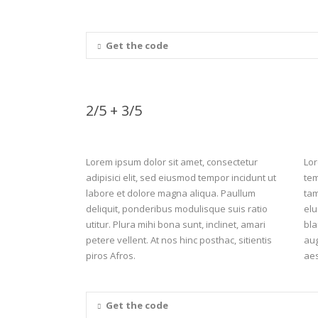
Get the code
2/5 + 3/5
Lorem ipsum dolor sit amet, consectetur
Lor
adipisici elit, sed eiusmod tempor incidunt ut
tem
labore et dolore magna aliqua. Paullum
tam
deliquit, ponderibus modulisque suis ratio
elu
utitur. Plura mihi bona sunt, inclinet, amari
bla
petere vellent. At nos hinc posthac, sitientis
aug
piros Afros.
aes
Get the code