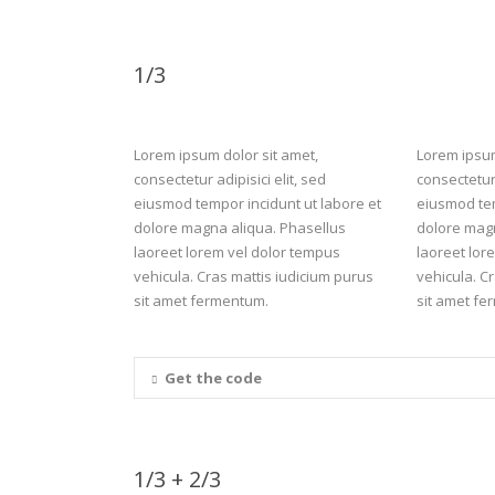
1/3
Lorem ipsum dolor sit amet,
Lorem ipsum
consectetur adipisici elit, sed
consectetur 
eiusmod tempor incidunt ut labore et
eiusmod tem
dolore magna aliqua. Phasellus
dolore magn
laoreet lorem vel dolor tempus
laoreet lor
vehicula. Cras mattis iudicium purus
vehicula. C
sit amet fermentum.
sit amet fe
Get the code
1/3 + 2/3