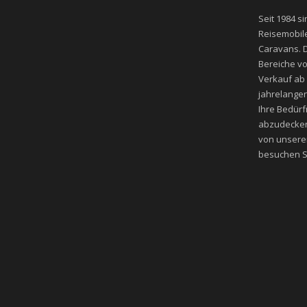
Seit 1984 si
Reisemobile
Caravans. D
Bereiche v
Verkauf ab
jahrelangen
Ihre Bedür
abzudecken
von unsere
besuchen Si