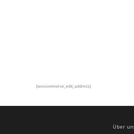
[woocommerce_edit_address]
Über un