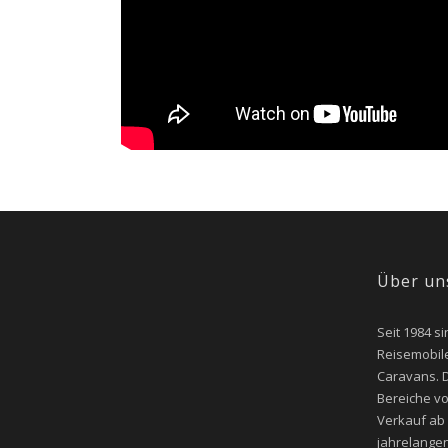
Über un
Seit 1984 si
Reisemobile
Caravans. D
Bereiche v
Verkauf ab
jahrelangen