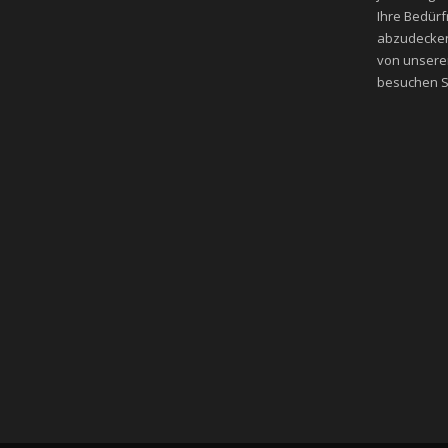
Ihre Bedür
abzudecken
von unsere
besuchen Si