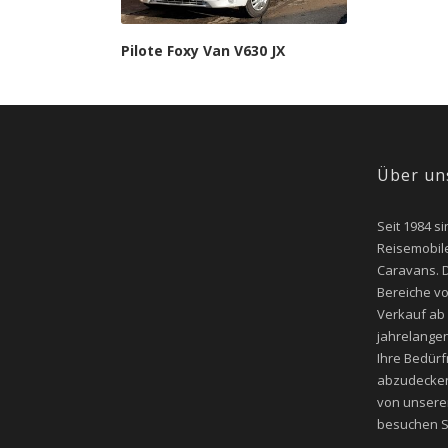
Pilote Foxy Van V630 JX
Über un
Seit 1984 si
Reisemobile
Caravans. D
Bereiche v
Verkauf ab
jahrelangen
Ihre Bedür
abzudecken
von unsere
besuchen Si