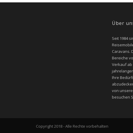
Über un
Seit 1984 si
Reisemobile
Caravans. D
Bereiche v
Verkauf ab
jahrelangen
Ihre Bedür
abzudecken
von unsere
besuchen Si
Copyright 2018 - Alle Rechte vorbehalten