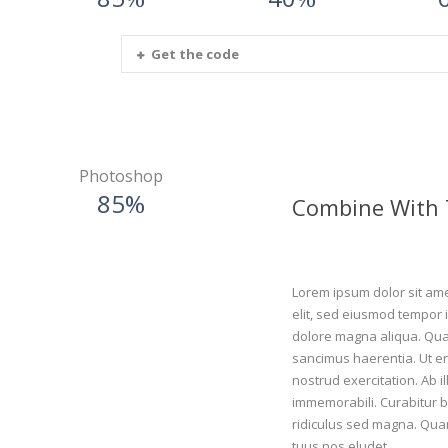
Get the code
Photoshop
85%
Combine With 
Lorem ipsum dolor sit amet
elit, sed eiusmod tempor i
dolore magna aliqua. Quam
sancimus haerentia. Ut e
nostrud exercitation. Ab i
immemorabili. Curabitur 
ridiculus sed magna. Quam
tuus nos eludet