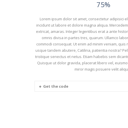
75%
Lorem ipsum dolor sit amet, consectetur adipisici e
incidunt ut labore et dolore magna aliqua. Merced
extricat, amaras. Integer legentibus erat a ante histo
omnis divisa in partes tres, quarum. Ullamco labori
commodi consequat. Ut enim ad minim veniam, quis n
usque tandem abutere, Catilina, patientia nostra? Pe
tristique senectus et netus. Etiam habebis sem dican
Quisque ut dolor gravida, placerat libero vel, euism
miror magis posuere velit aliqu
Get the code