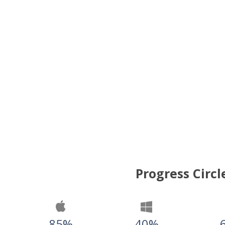
Progress Circl
85%
40%