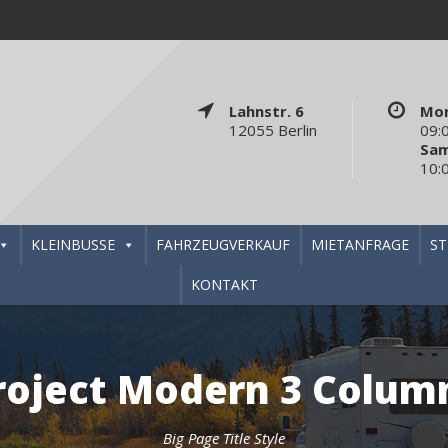
Lahnstr. 6
Mon
12055 Berlin
09:
Sa
10:
KLEINBUSSE
FAHRZEUGVERKAUF
MIETANFRAGE
S
KONTAKT
roject Modern 3 Colum
Big Page Title Style