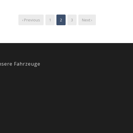
‹ Previous
1
2
3
Next ›
nsere Fahrzeuge