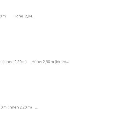
,30 m Höhe 2,94...
 (innen 2,20 m) Höhe: 2,90 m (innen...
 m (innen 2,20 m) ...