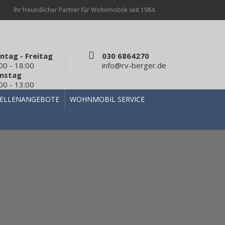
Ihr freundlicher Partner für Wohnmobile seit 1984.
ntag - Freitag
030 6864270
00 - 18:00
info@rv-berger.de
mstag
00 - 13:00
TELLENANGEBOTE
WOHNMOBIL SERVICE