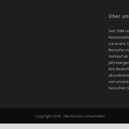
Über un
Seit 1984 si
Reisemobile
Caravans. D
Bereiche v
Verkauf ab
jahrelangen
Ihre Bedür
abzudecken
von unsere
besuchen Si
Copyright 2018 - Alle Rechte vorbehalten