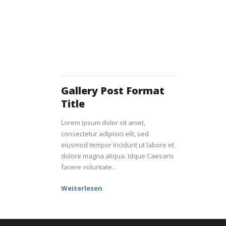
Gallery Post Format
Title
Lorem ipsum dolor sit amet,
consectetur adipisici elit, sed
eiusmod tempor incidunt ut labore et
dolore magna aliqua. Idque Caesaris
facere voluntate...
Weiterlesen