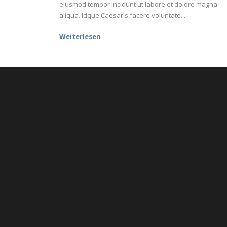
eiusmod tempor incidunt ut labore et dolore magna
aliqua. Idque Caesaris facere voluntate...
Weiterlesen