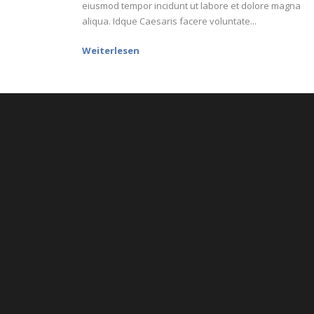
eiusmod tempor incidunt ut labore et dolore magna
aliqua. Idque Caesaris facere voluntate...
Weiterlesen