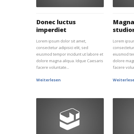
Donec luctus
Magna
imperdiet
studi
Lorem ipsum dolor sit amet,
Lorem ipsum
consectetur adipisici elit, sed
consectetur 
eiusmod tempor incidunt ut labore et
eiusmod tem
dolore magna aliqua. Idque Caesaris
dolore magn
facere voluntate...
facere volun
Weiterlesen
Weiterles