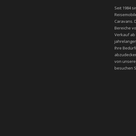
Seit 1984 si
Reisemobile
Caravans. D
Bereiche v
Verkauf ab
jahrelangen
Ihre Bedür
abzudecken
von unsere
besuchen Si