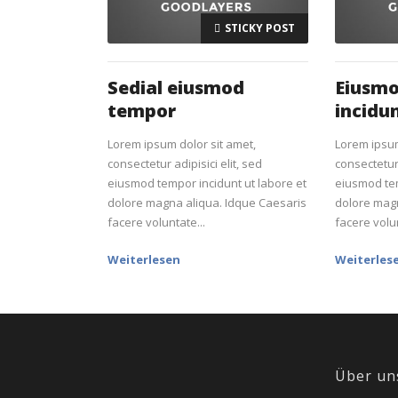
STICKY POST
Sedial eiusmod
Eiusm
tempor
incidu
Lorem ipsum dolor sit amet,
Lorem ipsum
consectetur adipisici elit, sed
consectetur 
eiusmod tempor incidunt ut labore et
eiusmod tem
dolore magna aliqua. Idque Caesaris
dolore magn
facere voluntate...
facere volun
Weiterlesen
Weiterles
Über un