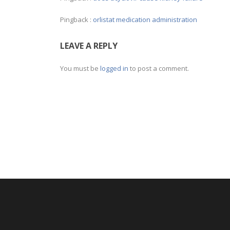
Pingback :
orlistat medication administration
LEAVE A REPLY
You must be
logged in
to post a comment.