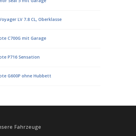
mor Seal 5 mit Garage
Voyager LV 7.8 CL, Oberklasse
lote C700G mit Garage
lote P716 Sensation
lote G600P ohne Hubbett
nsere Fahrzeuge