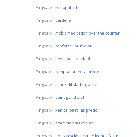
Pingback :
lisinopril hctz
Pingback :
vardenafil
Pingback :
mobic medication over the counter
Pingback :
cenforce 150 red pill
Pingback :
how does tadalafil
Pingback :
comprar stendra online
Pingback :
minoxidil starting dose
Pingback :
semaglutid oral
Pingback :
xenical pastillas precio
Pingback :
ozempic breakdown
Pingback :
does acyclovir cause kidney failure