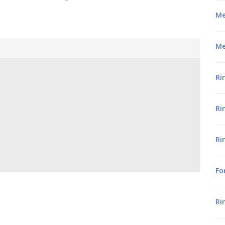
Me
Me
Ri
Ri
Ri
Fo
Ri