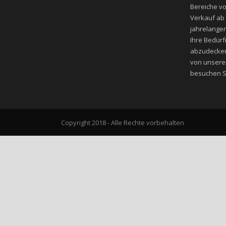
Bereiche v
Verkauf ab
jahrelangen
Ihre Bedür
abzudecken
von unsere
besuchen Si
Copyright 2018 - Alle Rechte vorbehalten