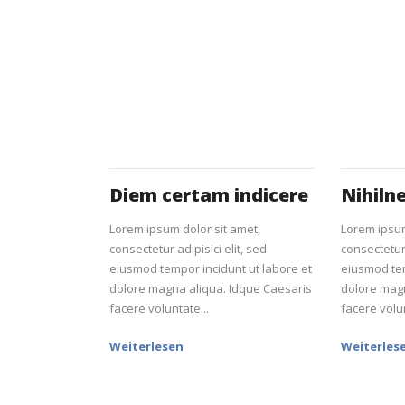
Diem certam indicere
Nihiln
Lorem ipsum dolor sit amet,
Lorem ipsum
consectetur adipisici elit, sed
consectetur 
eiusmod tempor incidunt ut labore et
eiusmod tem
dolore magna aliqua. Idque Caesaris
dolore magn
facere voluntate...
facere volun
Weiterlesen
Weiterles