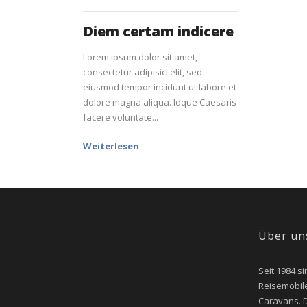
Diem certam indicere
Lorem ipsum dolor sit amet,
consectetur adipisici elit, sed
eiusmod tempor incidunt ut labore et
dolore magna aliqua. Idque Caesaris
facere voluntate...
Weiterlesen
Über un
Seit 1984 si
Reisemobile
Caravans. D