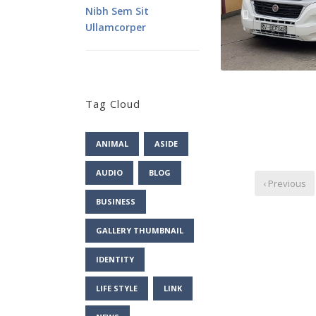
Nibh Sem Sit
Ullamcorper
Tag Cloud
ANIMAL
ASIDE
AUDIO
BLOG
‹ Previous
BUSINESS
GALLERY THUMBNAIL
IDENTITY
LIFE STYLE
LINK