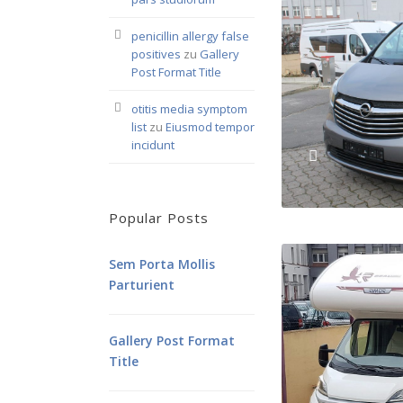
penicillin allergy false
positives
zu
Gallery
Post Format Title
otitis media symptom
list
zu
Eiusmod tempor
incidunt
Popular Posts
Sem Porta Mollis
Parturient
Gallery Post Format
Title