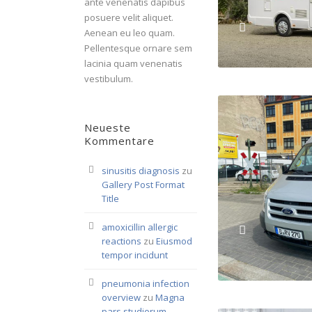
ante venenatis dapibus
posuere velit aliquet.
Aenean eu leo quam.
Pellentesque ornare sem
lacinia quam venenatis
vestibulum.
Neueste
Kommentare
sinusitis diagnosis
zu
Gallery Post Format
Title
amoxicillin allergic
reactions
zu
Eiusmod
tempor incidunt
pneumonia infection
overview
zu
Magna
pars studiorum