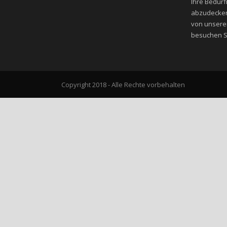
Ihre Bedür
abzudecken
von unsere
besuchen Si
Copyright 2018 - Alle Rechte vorbehalten